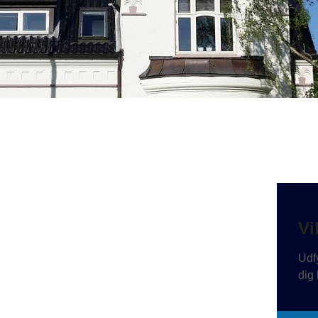
Vi
Udfy
dig 