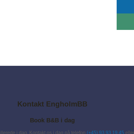
Kontakt EngholmBB
Book B&B i dag
llerede i dag. Kontakt os i dag på telefon
(+45) 93 93 19 45
elle