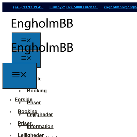
(+45) 93 93 19 45
Lumbyvej 68, 5000 Odense
engholmbb@engh
Forside
Booking
Forside
Priser
Booking
Lejligheder
Priser
Information
Lejligheder