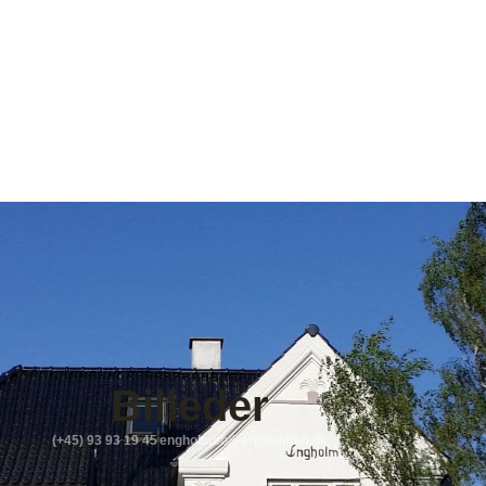
Billeder
(+45) 93 93 19 45
engholmbb@engholmbb.dk