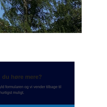
l du høre mere?
ld formularen og vi vender tilbage til
hurtigst muligt.