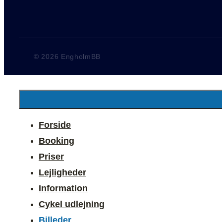
© 2026 EngholmBB
Forside
Booking
Priser
Lejligheder
Information
Cykel udlejning
Billeder