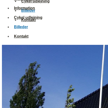
Cykel udlejning
Information
Billeder
Cykel udlejning
Kontakt
Billeder
Kontakt