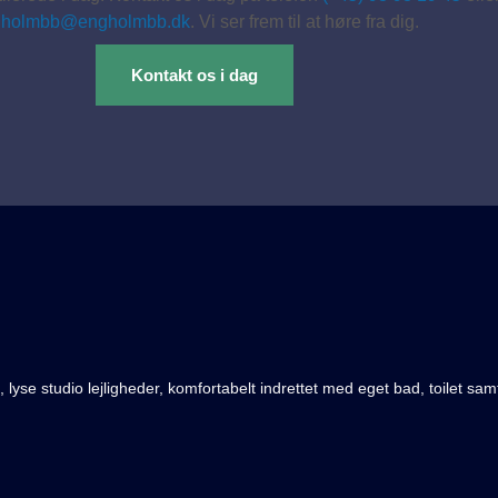
gholmbb@engholmbb.dk
. Vi ser frem til at høre fra dig.
Kontakt os i dag
se studio lejligheder, komfortabelt indrettet med eget bad, toilet samt