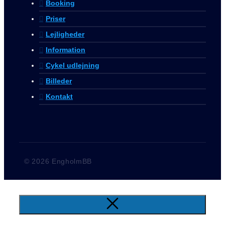
Booking
Priser
Lejligheder
Information
Cykel udlejning
Billeder
Kontakt
© 2026 EngholmBB