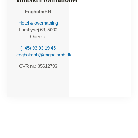
kontaktinformationer
EngholmBB
Hotel & overnatning
Lumbyvej 68, 5000
Odense
(+45) 93 93 19 45
engholmbb@engholmbb.dk
CVR nr.: 35612793