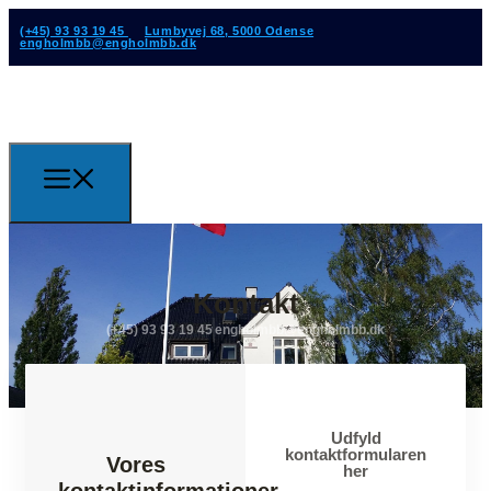
(+45) 93 93 19 45
Lumbyvej 68, 5000 Odense
engholmbb@engholmbb.dk
Kontakt
(+45) 93 93 19 45
engholmbb@engholmbb.dk
Udfyld
kontaktformularen
Vores
her